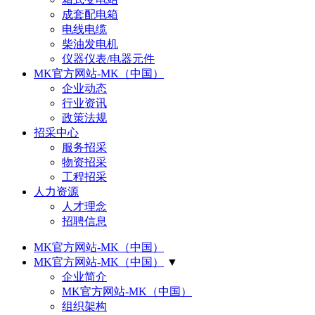
成套配电箱
电线电缆
柴油发电机
仪器仪表/电器元件
MK官方网站-MK（中国）
企业动态
行业资讯
政策法规
招采中心
服务招采
物资招采
工程招采
人力资源
人才理念
招聘信息
MK官方网站-MK（中国）
MK官方网站-MK（中国）
▼
企业简介
MK官方网站-MK（中国）
组织架构