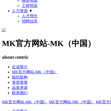
物资招采
工程招采
人力资源
▼
人才理念
招聘信息
MK官方网站-MK（中国）
about centric
企业简介
MK官方网站-MK（中国）
组织架构
资质荣誉
品质承诺
联系我们
MK官方网站-MK（中国）
MK官方网站-MK（中国）
MK官方