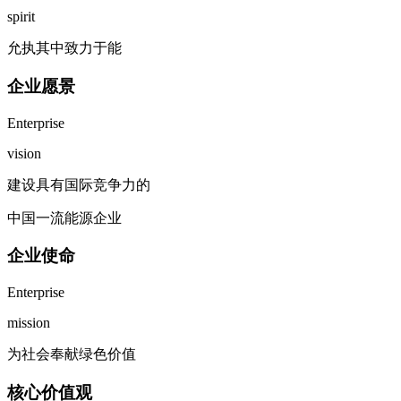
spirit
允执其中
致力于能
企业愿景
Enterprise
vision
建设具有国际竞争力的
中国一流能源企业
企业使命
Enterprise
mission
为社会奉献绿色价值
核心价值观