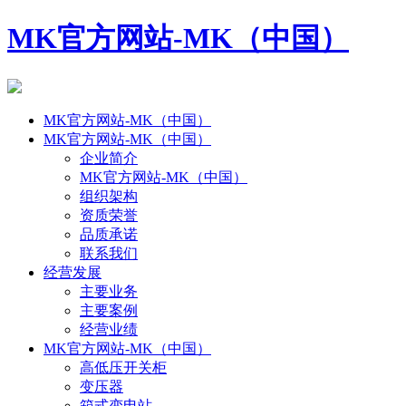
MK官方网站-MK（中国）
MK官方网站-MK（中国）
MK官方网站-MK（中国）
企业简介
MK官方网站-MK（中国）
组织架构
资质荣誉
品质承诺
联系我们
经营发展
主要业务
主要案例
经营业绩
MK官方网站-MK（中国）
高低压开关柜
变压器
箱式变电站