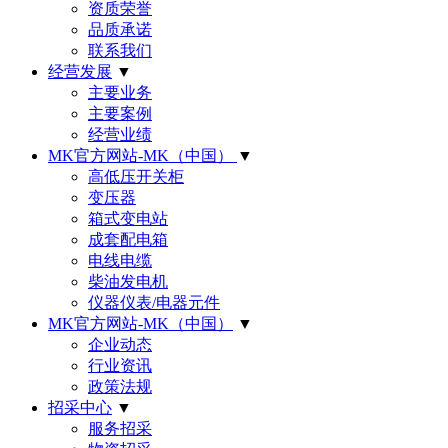
资质荣誉
品质承诺
联系我们
经营发展
▼
主要业务
主要案例
经营业绩
MK官方网站-MK（中国）
▼
高低压开关柜
变压器
箱式变电站
成套配电箱
电线电缆
柴油发电机
仪器仪表/电器元件
MK官方网站-MK（中国）
▼
企业动态
行业资讯
政策法规
招采中心
▼
服务招采