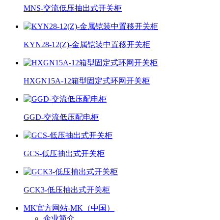
MNS-交流低压抽出式开关柜
KYN28-12(Z)-金属铠装中置移开关柜
HXGN15A-12箱型固定式环网开关柜
GGD-交流低压配电柜
GCS-低压抽出式开关柜
GCK3-低压抽出式开关柜
MK官方网站-MK（中国）
企业简介