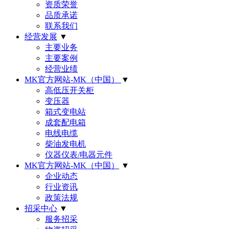
资质荣誉
品质承诺
联系我们
经营发展
▼
主要业务
主要案例
经营业绩
MK官方网站-MK（中国）
▼
高低压开关柜
变压器
箱式变电站
成套配电箱
电线电缆
柴油发电机
仪器仪表/电器元件
MK官方网站-MK（中国）
▼
企业动态
行业资讯
政策法规
招采中心
▼
服务招采