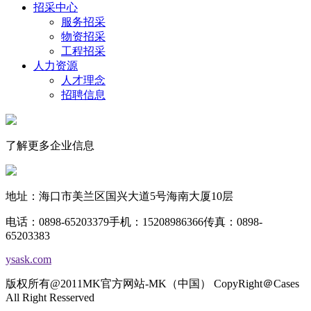
招采中心
服务招采
物资招采
工程招采
人力资源
人才理念
招聘信息
了解更多企业信息
地址：海口市美兰区国兴大道5号海南大厦10层
电话：0898-65203379
手机：15208986366
传真：0898-
65203383
ysask.com
版权所有@2011MK官方网站-MK（中国） CopyRight＠Cases
All Right Resserved