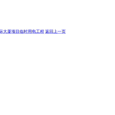
际大厦项目临时用电工程
返回上一页