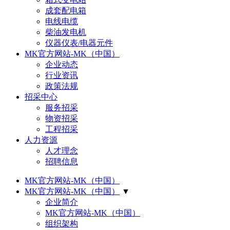
成套配电箱
电线电缆
柴油发电机
仪器仪表/电器元件
MK官方网站-MK（中国）
企业动态
行业资讯
政策法规
招采中心
服务招采
物资招采
工程招采
人力资源
人才理念
招聘信息
MK官方网站-MK（中国）
MK官方网站-MK（中国）
▼
企业简介
MK官方网站-MK（中国）
组织架构