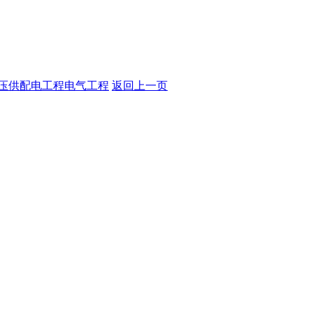
压供配电工程电气工程
返回上一页