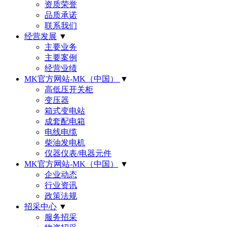
资质荣誉
品质承诺
联系我们
经营发展
▼
主要业务
主要案例
经营业绩
MK官方网站-MK（中国）
▼
高低压开关柜
变压器
箱式变电站
成套配电箱
电线电缆
柴油发电机
仪器仪表/电器元件
MK官方网站-MK（中国）
▼
企业动态
行业资讯
政策法规
招采中心
▼
服务招采