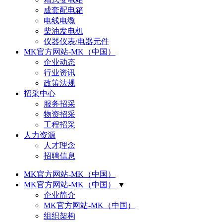
成套配电箱
电线电缆
柴油发电机
仪器仪表/电器元件
MK官方网站-MK（中国）
企业动态
行业资讯
政策法规
招采中心
服务招采
物资招采
工程招采
人力资源
人才理念
招聘信息
MK官方网站-MK（中国）
MK官方网站-MK（中国）
▼
企业简介
MK官方网站-MK（中国）
组织架构