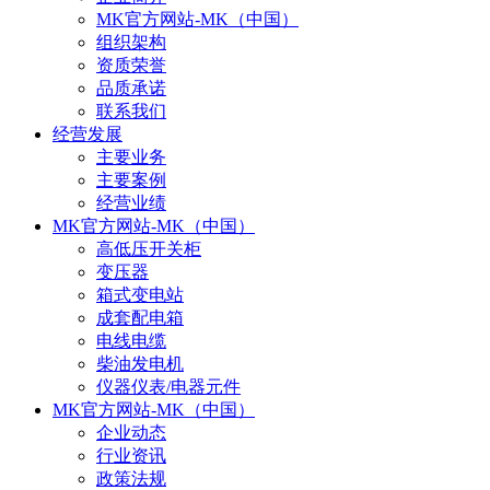
MK官方网站-MK（中国）
组织架构
资质荣誉
品质承诺
联系我们
经营发展
主要业务
主要案例
经营业绩
MK官方网站-MK（中国）
高低压开关柜
变压器
箱式变电站
成套配电箱
电线电缆
柴油发电机
仪器仪表/电器元件
MK官方网站-MK（中国）
企业动态
行业资讯
政策法规