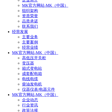
企业简介
MK官方网站-MK（中国）
组织架构
资质荣誉
品质承诺
联系我们
经营发展
主要业务
主要案例
经营业绩
MK官方网站-MK（中国）
高低压开关柜
变压器
箱式变电站
成套配电箱
电线电缆
柴油发电机
仪器仪表/电器元件
MK官方网站-MK（中国）
企业动态
行业资讯
政策法规