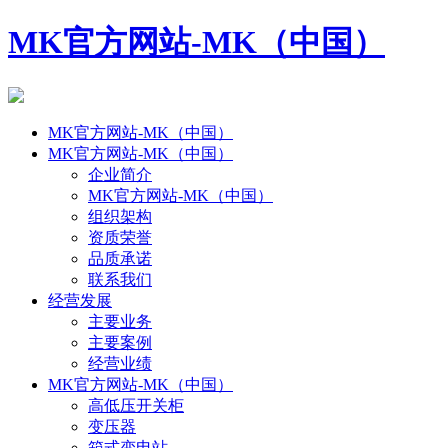
MK官方网站-MK（中国）
MK官方网站-MK（中国）
MK官方网站-MK（中国）
企业简介
MK官方网站-MK（中国）
组织架构
资质荣誉
品质承诺
联系我们
经营发展
主要业务
主要案例
经营业绩
MK官方网站-MK（中国）
高低压开关柜
变压器
箱式变电站