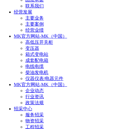
联系我们
经营发展
主要业务
主要案例
经营业绩
MK官方网站-MK（中国）
高低压开关柜
变压器
箱式变电站
成套配电箱
电线电缆
柴油发电机
仪器仪表/电器元件
MK官方网站-MK（中国）
企业动态
行业资讯
政策法规
招采中心
服务招采
物资招采
工程招采