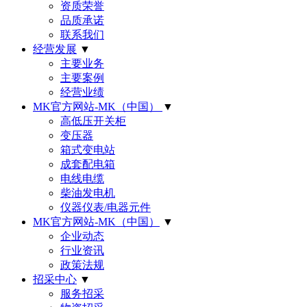
资质荣誉
品质承诺
联系我们
经营发展
▼
主要业务
主要案例
经营业绩
MK官方网站-MK（中国）
▼
高低压开关柜
变压器
箱式变电站
成套配电箱
电线电缆
柴油发电机
仪器仪表/电器元件
MK官方网站-MK（中国）
▼
企业动态
行业资讯
政策法规
招采中心
▼
服务招采