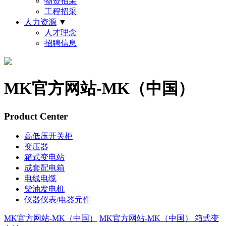
物资招采
工程招采
人力资源
▼
人才理念
招聘信息
MK官方网站-MK（中国）
Product Center
高低压开关柜
变压器
箱式变电站
成套配电箱
电线电缆
柴油发电机
仪器仪表/电器元件
MK官方网站-MK（中国）
MK官方网站-MK（中国）
箱式变