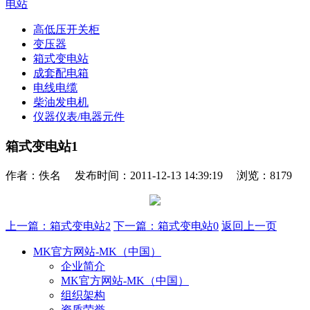
电站
高低压开关柜
变压器
箱式变电站
成套配电箱
电线电缆
柴油发电机
仪器仪表/电器元件
箱式变电站1
作者：佚名 发布时间：2011-12-13 14:39:19 浏览：8179
上一篇：
箱式变电站2
下一篇：
箱式变电站0
返回上一页
MK官方网站-MK（中国）
企业简介
MK官方网站-MK（中国）
组织架构
资质荣誉