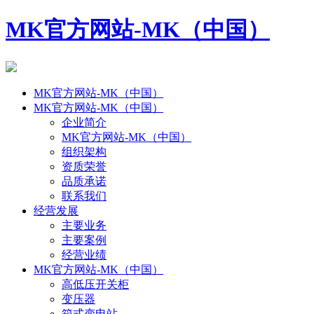
MK官方网站-MK（中国）
MK官方网站-MK（中国）
MK官方网站-MK（中国）
企业简介
MK官方网站-MK（中国）
组织架构
资质荣誉
品质承诺
联系我们
经营发展
主要业务
主要案例
经营业绩
MK官方网站-MK（中国）
高低压开关柜
变压器
箱式变电站