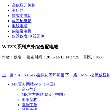
高低压开关柜
变压器
箱式变电站
成套配电箱
电线电缆
柴油发电机
仪器仪表/电器元件
WTZX系列户外综合配电箱
作者：佚名 发布时间：2011-12-13 14:37:25 浏览：8603
上一篇：
XGN15-12-金属封闭环网柜
下一篇：
MNS-交流低压
MK官方网站-MK（中国）
企业简介
MK官方网站-MK（中国）
组织架构
资质荣誉
品质承诺