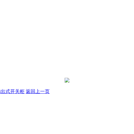
抽出式开关柜
返回上一页