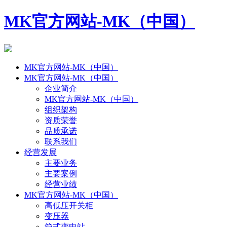
MK官方网站-MK（中国）
MK官方网站-MK（中国）
MK官方网站-MK（中国）
企业简介
MK官方网站-MK（中国）
组织架构
资质荣誉
品质承诺
联系我们
经营发展
主要业务
主要案例
经营业绩
MK官方网站-MK（中国）
高低压开关柜
变压器
箱式变电站