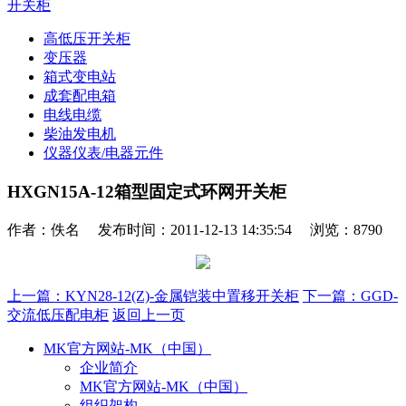
开关柜
高低压开关柜
变压器
箱式变电站
成套配电箱
电线电缆
柴油发电机
仪器仪表/电器元件
HXGN15A-12箱型固定式环网开关柜
作者：佚名 发布时间：2011-12-13 14:35:54 浏览：8790
上一篇：
KYN28-12(Z)-金属铠装中置移开关柜
下一篇：
GGD-
交流低压配电柜
返回上一页
MK官方网站-MK（中国）
企业简介
MK官方网站-MK（中国）
组织架构