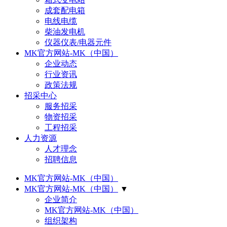
成套配电箱
电线电缆
柴油发电机
仪器仪表/电器元件
MK官方网站-MK（中国）
企业动态
行业资讯
政策法规
招采中心
服务招采
物资招采
工程招采
人力资源
人才理念
招聘信息
MK官方网站-MK（中国）
MK官方网站-MK（中国）
▼
企业简介
MK官方网站-MK（中国）
组织架构