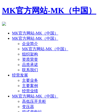
MK官方网站-MK（中国）
MK官方网站-MK（中国）
MK官方网站-MK（中国）
企业简介
MK官方网站-MK（中国）
组织架构
资质荣誉
品质承诺
联系我们
经营发展
主要业务
主要案例
经营业绩
MK官方网站-MK（中国）
高低压开关柜
变压器
箱式变电站