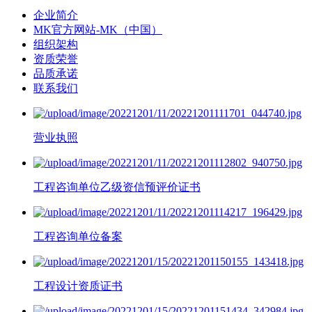
企业简介
MK官方网站-MK（中国）
组织架构
资质荣誉
品质承诺
联系我们
营业执照
工程咨询单位乙级资信预评价证书
工程咨询单位备案
工程设计资质证书