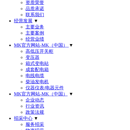
资质荣誉
品质承诺
联系我们
经营发展
▼
主要业务
主要案例
经营业绩
MK官方网站-MK（中国）
▼
高低压开关柜
变压器
箱式变电站
成套配电箱
电线电缆
柴油发电机
仪器仪表/电器元件
MK官方网站-MK（中国）
▼
企业动态
行业资讯
政策法规
招采中心
▼
服务招采