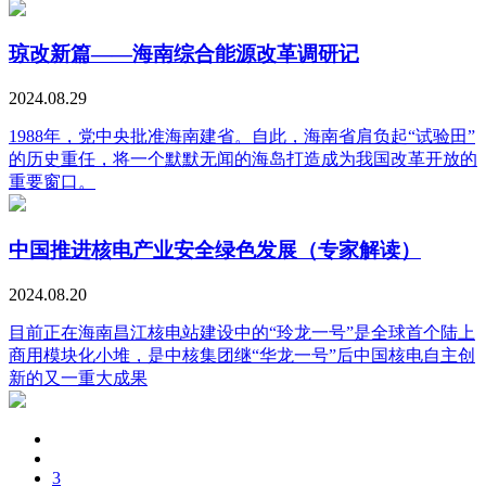
琼改新篇——海南综合能源改革调研记
2024.08.29
1988年，党中央批准海南建省。自此，海南省肩负起“试验田”
的历史重任，将一个默默无闻的海岛打造成为我国改革开放的
重要窗口。
中国推进核电产业安全绿色发展（专家解读）
2024.08.20
目前正在海南昌江核电站建设中的“玲龙一号”是全球首个陆上
商用模块化小堆，是中核集团继“华龙一号”后中国核电自主创
新的又一重大成果
3