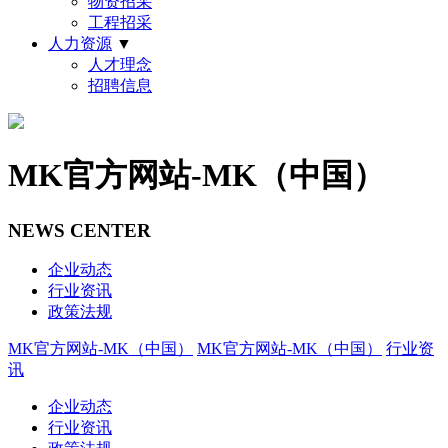
物资招采
工程招采
人力资源
▼
人才理念
招聘信息
MK官方网站-MK（中国）
NEWS CENTER
企业动态
行业资讯
政策法规
MK官方网站-MK（中国）
MK官方网站-MK（中国）
行业资
讯
企业动态
行业资讯