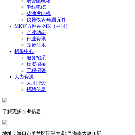
成套配电箱
电线电缆
柴油发电机
仪器仪表/电器元件
MK官方网站-MK（中国）
企业动态
行业资讯
政策法规
招采中心
服务招采
物资招采
工程招采
人力资源
人才理念
招聘信息
了解更多企业信息
地址：海口市美兰区国兴大道5号海南大厦10层