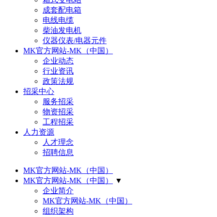
成套配电箱
电线电缆
柴油发电机
仪器仪表/电器元件
MK官方网站-MK（中国）
企业动态
行业资讯
政策法规
招采中心
服务招采
物资招采
工程招采
人力资源
人才理念
招聘信息
MK官方网站-MK（中国）
MK官方网站-MK（中国）
▼
企业简介
MK官方网站-MK（中国）
组织架构