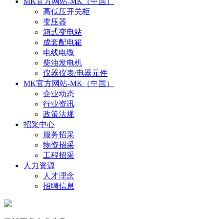
MK官方网站-MK（中国）
高低压开关柜
变压器
箱式变电站
成套配电箱
电线电缆
柴油发电机
仪器仪表/电器元件
MK官方网站-MK（中国）
企业动态
行业资讯
政策法规
招采中心
服务招采
物资招采
工程招采
人力资源
人才理念
招聘信息