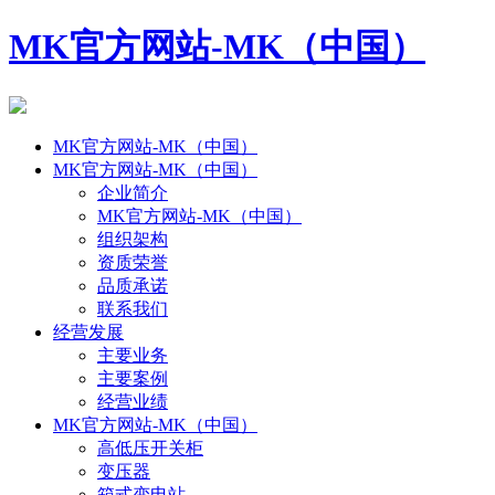
MK官方网站-MK（中国）
MK官方网站-MK（中国）
MK官方网站-MK（中国）
企业简介
MK官方网站-MK（中国）
组织架构
资质荣誉
品质承诺
联系我们
经营发展
主要业务
主要案例
经营业绩
MK官方网站-MK（中国）
高低压开关柜
变压器
箱式变电站