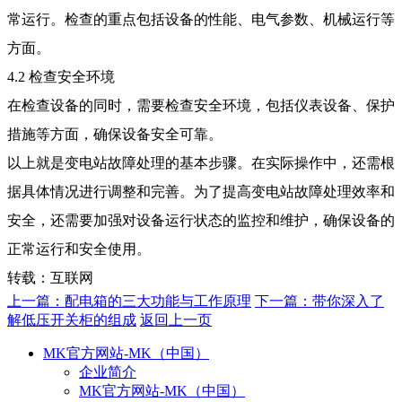
常运行。检查的重点包括设备的性能、电气参数、机械运行等
方面。
4.2 检查安全环境
在检查设备的同时，需要检查安全环境，包括仪表设备、保护
措施等方面，确保设备安全可靠。
以上就是变电站故障处理的基本步骤。在实际操作中，还需根
据具体情况进行调整和完善。为了提高变电站故障处理效率和
安全，还需要加强对设备运行状态的监控和维护，确保设备的
正常运行和安全使用。
转载：互联网
上一篇：
配电箱的三大功能与工作原理
下一篇：
带你深入了
解低压开关柜的组成
返回上一页
MK官方网站-MK（中国）
企业简介
MK官方网站-MK（中国）