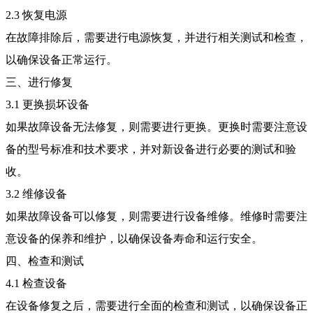
2.3 恢复电源
在故障排除后，需要进行电源恢复，并进行相关测试和检查，
以确保设备正常运行。
三、进行修复
3.1 更换损坏设备
如果故障设备无法修复，则需要进行更换。更换时需要注意设
备的型号标准和技术要求，并对新设备进行必要的测试和验
收。
3.2 维修设备
如果故障设备可以修复，则需要进行设备维修。维修时需要注
意设备的保养和维护，以确保设备寿命和运行安全。
四、检查和测试
4.1 检查设备
在设备修复之后，需要进行全面的检查和测试，以确保设备正