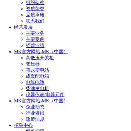
组织架构
资质荣誉
品质承诺
联系我们
经营发展
主要业务
主要案例
经营业绩
MK官方网站-MK（中国）
高低压开关柜
变压器
箱式变电站
成套配电箱
电线电缆
柴油发电机
仪器仪表/电器元件
MK官方网站-MK（中国）
企业动态
行业资讯
政策法规
招采中心