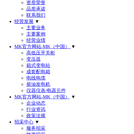
资质荣誉
品质承诺
联系我们
经营发展
▼
主要业务
主要案例
经营业绩
MK官方网站-MK（中国）
▼
高低压开关柜
变压器
箱式变电站
成套配电箱
电线电缆
柴油发电机
仪器仪表/电器元件
MK官方网站-MK（中国）
▼
企业动态
行业资讯
政策法规
招采中心
▼
服务招采