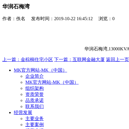
华润石梅湾
作者：佚名 发布时间：2019-10-22 16:45:12 浏览：0
华润石梅湾,13000K
上一篇：
金棕榈住宅小区
下一篇：
互联网金融大厦
返回上一页
MK官方网站-MK（中国）
企业简介
MK官方网站-MK（中国）
组织架构
资质荣誉
品质承诺
联系我们
经营发展
主要业务
主要案例