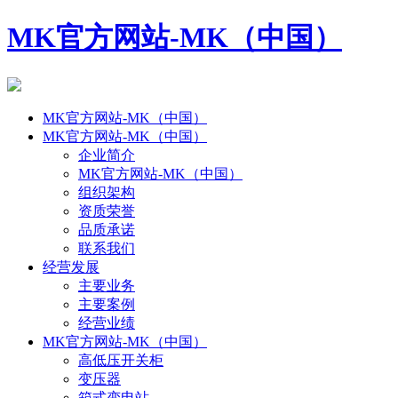
MK官方网站-MK（中国）
MK官方网站-MK（中国）
MK官方网站-MK（中国）
企业简介
MK官方网站-MK（中国）
组织架构
资质荣誉
品质承诺
联系我们
经营发展
主要业务
主要案例
经营业绩
MK官方网站-MK（中国）
高低压开关柜
变压器
箱式变电站