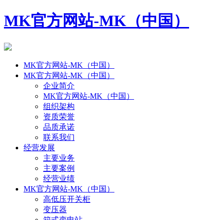
MK官方网站-MK（中国）
MK官方网站-MK（中国）
MK官方网站-MK（中国）
企业简介
MK官方网站-MK（中国）
组织架构
资质荣誉
品质承诺
联系我们
经营发展
主要业务
主要案例
经营业绩
MK官方网站-MK（中国）
高低压开关柜
变压器
箱式变电站