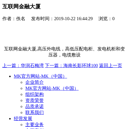
互联网金融大厦
作者：佚名 发布时间：2019-10-22 16:44:29 浏览：0
互联网金融大厦,高压外电线，高低压配电柜、发电机柜和变
压器，电缆敷设
上一篇：
华润石梅湾
下一篇：
海南长影环球100
返回上一页
MK官方网站-MK（中国）
企业简介
MK官方网站-MK（中国）
组织架构
资质荣誉
品质承诺
联系我们
经营发展
主要业务