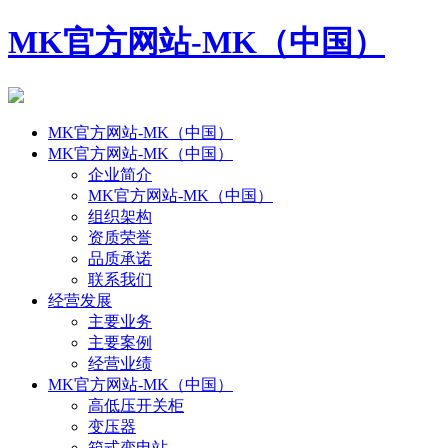
MK官方网站-MK（中国）
MK官方网站-MK（中国）
MK官方网站-MK（中国）
企业简介
MK官方网站-MK（中国）
组织架构
资质荣誉
品质承诺
联系我们
经营发展
主要业务
主要案例
经营业绩
MK官方网站-MK（中国）
高低压开关柜
变压器
箱式变电站