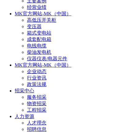
主要案例
经营业绩
MK官方网站-MK（中国）
高低压开关柜
变压器
箱式变电站
成套配电箱
电线电缆
柴油发电机
仪器仪表/电器元件
MK官方网站-MK（中国）
企业动态
行业资讯
政策法规
招采中心
服务招采
物资招采
工程招采
人力资源
人才理念
招聘信息