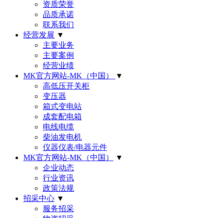
资质荣誉
品质承诺
联系我们
经营发展
▼
主要业务
主要案例
经营业绩
MK官方网站-MK（中国）
▼
高低压开关柜
变压器
箱式变电站
成套配电箱
电线电缆
柴油发电机
仪器仪表/电器元件
MK官方网站-MK（中国）
▼
企业动态
行业资讯
政策法规
招采中心
▼
服务招采