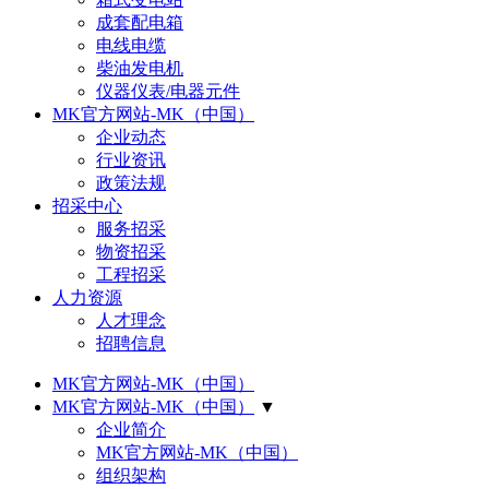
成套配电箱
电线电缆
柴油发电机
仪器仪表/电器元件
MK官方网站-MK（中国）
企业动态
行业资讯
政策法规
招采中心
服务招采
物资招采
工程招采
人力资源
人才理念
招聘信息
MK官方网站-MK（中国）
MK官方网站-MK（中国）
▼
企业简介
MK官方网站-MK（中国）
组织架构