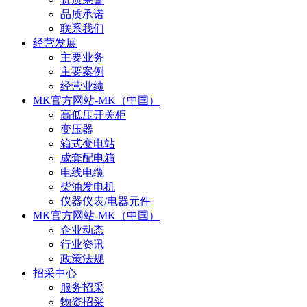
品质承诺
联系我们
经营发展
主要业务
主要案例
经营业绩
MK官方网站-MK（中国）
高低压开关柜
变压器
箱式变电站
成套配电箱
电线电缆
柴油发电机
仪器仪表/电器元件
MK官方网站-MK（中国）
企业动态
行业资讯
政策法规
招采中心
服务招采
物资招采