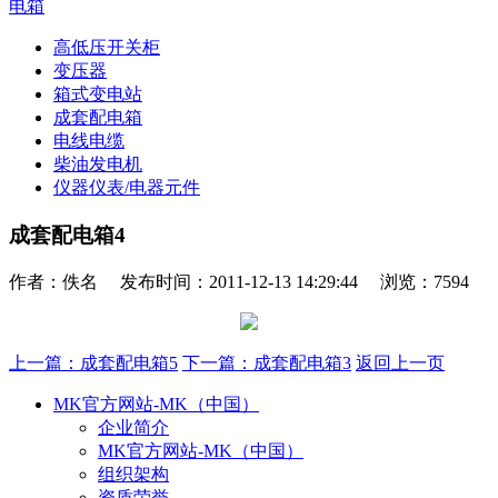
电箱
高低压开关柜
变压器
箱式变电站
成套配电箱
电线电缆
柴油发电机
仪器仪表/电器元件
成套配电箱4
作者：佚名 发布时间：2011-12-13 14:29:44 浏览：7594
上一篇：
成套配电箱5
下一篇：
成套配电箱3
返回上一页
MK官方网站-MK（中国）
企业简介
MK官方网站-MK（中国）
组织架构
资质荣誉