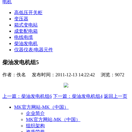
电机
高低压开关柜
变压器
箱式变电站
成套配电箱
电线电缆
柴油发电机
仪器仪表/电器元件
柴油发电机组5
作者：佚名 发布时间：2011-12-13 14:22:42 浏览：9072
上一篇：
柴油发电机组6
下一篇：
柴油发电机组4
返回上一页
MK官方网站-MK（中国）
企业简介
MK官方网站-MK（中国）
组织架构
资质荣誉