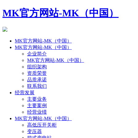
MK官方网站-MK（中国）
MK官方网站-MK（中国）
MK官方网站-MK（中国）
企业简介
MK官方网站-MK（中国）
组织架构
资质荣誉
品质承诺
联系我们
经营发展
主要业务
主要案例
经营业绩
MK官方网站-MK（中国）
高低压开关柜
变压器
箱式变电站