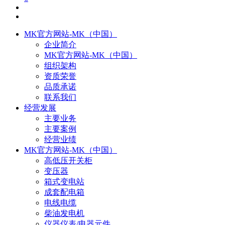
MK官方网站-MK（中国）
企业简介
MK官方网站-MK（中国）
组织架构
资质荣誉
品质承诺
联系我们
经营发展
主要业务
主要案例
经营业绩
MK官方网站-MK（中国）
高低压开关柜
变压器
箱式变电站
成套配电箱
电线电缆
柴油发电机
仪器仪表/电器元件