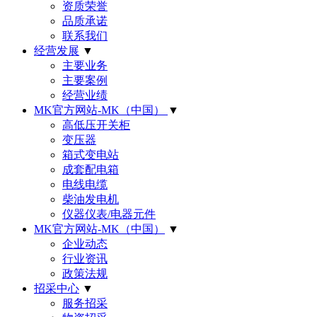
资质荣誉
品质承诺
联系我们
经营发展
▼
主要业务
主要案例
经营业绩
MK官方网站-MK（中国）
▼
高低压开关柜
变压器
箱式变电站
成套配电箱
电线电缆
柴油发电机
仪器仪表/电器元件
MK官方网站-MK（中国）
▼
企业动态
行业资讯
政策法规
招采中心
▼
服务招采