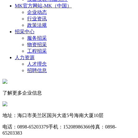
MK官方网站-MK（中国）
企业动态
行业资讯
政策法规
招采中心
服务招采
物资招采
工程招采
人力资源
人才理念
招聘信息
了解更多企业信息
地址：海口市美兰区国兴大道5号海南大厦10层
电话：0898-65203379
手机：15208986366
传真：0898-
65203383