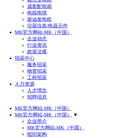
成套配电箱
电线电缆
柴油发电机
仪器仪表/电器元件
MK官方网站-MK（中国）
企业动态
行业资讯
政策法规
招采中心
服务招采
物资招采
工程招采
人力资源
人才理念
招聘信息
MK官方网站-MK（中国）
MK官方网站-MK（中国）
▼
企业简介
MK官方网站-MK（中国）
组织架构