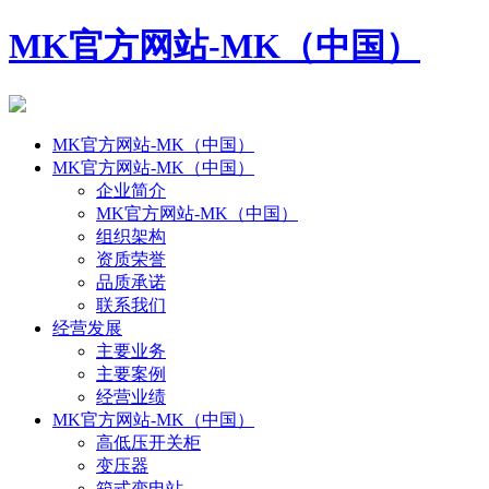
MK官方网站-MK（中国）
MK官方网站-MK（中国）
MK官方网站-MK（中国）
企业简介
MK官方网站-MK（中国）
组织架构
资质荣誉
品质承诺
联系我们
经营发展
主要业务
主要案例
经营业绩
MK官方网站-MK（中国）
高低压开关柜
变压器
箱式变电站