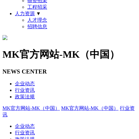
物资招采
工程招采
人力资源
▼
人才理念
招聘信息
MK官方网站-MK（中国）
NEWS CENTER
企业动态
行业资讯
政策法规
MK官方网站-MK（中国）
MK官方网站-MK（中国）
行业资
讯
企业动态
行业资讯