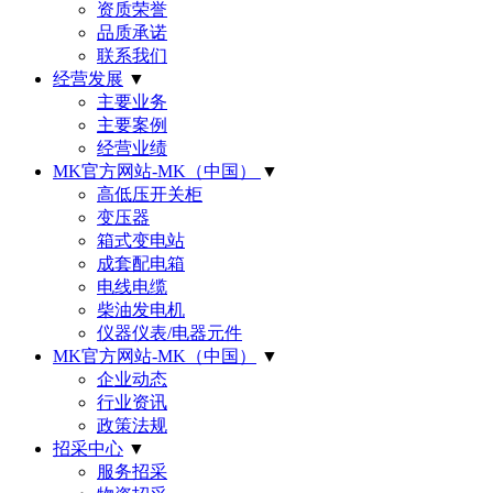
资质荣誉
品质承诺
联系我们
经营发展
▼
主要业务
主要案例
经营业绩
MK官方网站-MK（中国）
▼
高低压开关柜
变压器
箱式变电站
成套配电箱
电线电缆
柴油发电机
仪器仪表/电器元件
MK官方网站-MK（中国）
▼
企业动态
行业资讯
政策法规
招采中心
▼
服务招采