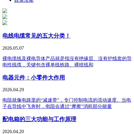
政策法规
电线电缆常见的五大分类！
2026.05.07
裸电缆线及裸电导体产品就是指沒有绝缘层、沒有护线套的导
电性线缆，关键包含裸单线铁路、裸绞线和
电器元件：小零件大作用
2026.04.29
电阻就像电路里的“减速带”，专门控制电流的流动速度。当电
子在导线中飞奔时，电阻会通过“摩擦”消耗部分能量
配电箱的三大功能与工作原理
2026.04.20